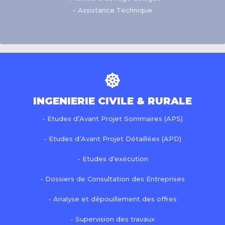
- Assistance Technique
INGENIERIE CIVILE & RURALE
- Etudes d’Avant Projet Sommaires (APS)
- Etudes d’Avant Projet Détaillées (APD)
- Etudes d’exécution
- Dossiers de Consultation des Entreprises
- Analyse et dépouillement des offres
- Supervision des travaux