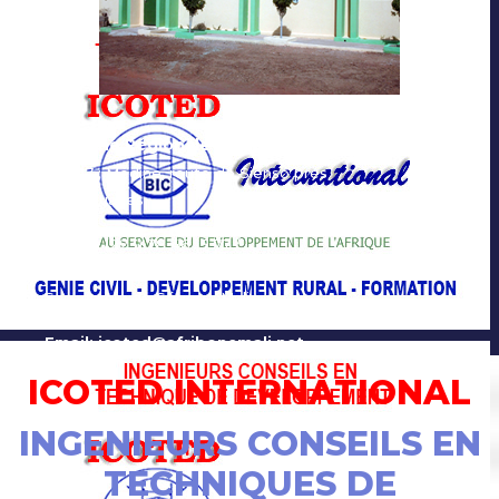
Antenne Régionale de San
BP : 17 ; Médine, route de Sienso près
des Douanes
Tél : 00 (223) 78 46 15 77 /
66 74 73 20 / 76 06 49 98
San, cercle de Ségou - Mali
Email: icoted@afribonemali.net
ICOTED INTERNATIONAL
INGENIEURS CONSEILS EN
TECHNIQUES DE