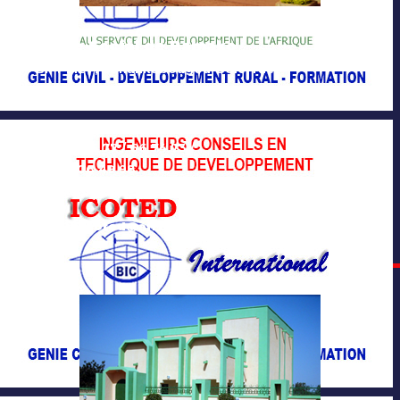
Siège Social de Bamako
BP : 7121 ; Banankabougou-Bolé, rue
du Tribunal Administratif
Tél : 00 (223) 20 20 61 10
/ 78 46 15 77 / 66 74 73 /
20 76 06 49 98
Bamako - Mali
Email: icoted@afribonemali.net